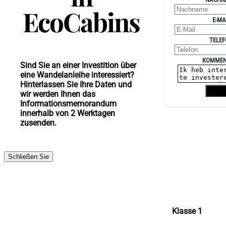
EcoCabins
E-MA
TELE
KOMMEN
Sind Sie an einer Investition über
eine Wandelanleihe interessiert?
Hinterlassen Sie Ihre Daten und
Vers
wir werden Ihnen das
Informationsmemorandum
innerhalb von 2 Werktagen
zusenden.
Schließen Sie
Klasse 1