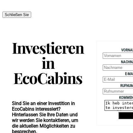
Schließen Sie
Investieren
VORNA
in
NACHN
EcoCabins
E-MA
RUFNU
KOMMEN
Sind Sie an einer Investition in
EcoCabins interessiert?
Hinterlassen Sie Ihre Daten und
Senden
wir werden Sie kontaktieren, um
die aktuellen Möglichkeiten zu
besprechen.