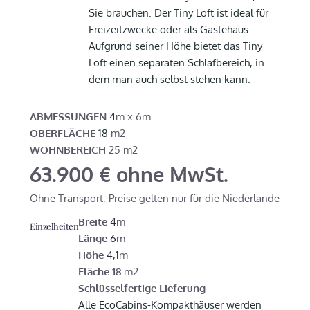
Sie brauchen. Der Tiny Loft ist ideal für
Freizeitzwecke oder als Gästehaus.
Aufgrund seiner Höhe bietet das Tiny
Loft einen separaten Schlafbereich, in
dem man auch selbst stehen kann.
ABMESSUNGEN
4
m x 6m
OBERFLÄCHE
18
m2
WOHNBEREICH
25 m2
63.900 € ohne MwSt.
Ohne Transport, Preise gelten nur für die Niederlande
Breite
4
m
Einzelheiten
Länge
6
m
Höhe
4,1
m
Fläche 18
m2
Schlüsselfertige Lieferung
Alle EcoCabins-Kompakthäuser werden