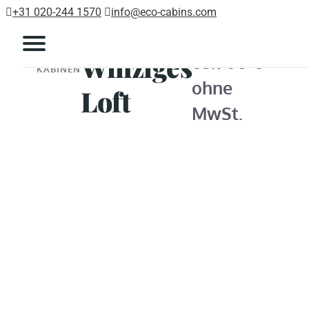
+31 020-244 1570
info@eco-cabins.com
Winziges
ECO-
63.900 €
KABINEN
ohne
Loft
MwSt.