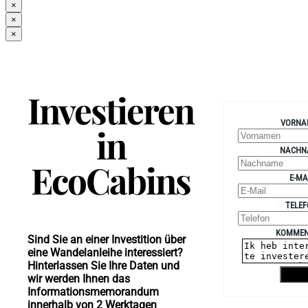
×
×
×
Investieren
VORNA
in
NACHN
EcoCabins
E-MA
TELE
KOMMEN
Sind Sie an einer Investition über
eine Wandelanleihe interessiert?
Hinterlassen Sie Ihre Daten und
Vers
wir werden Ihnen das
Informationsmemorandum
innerhalb von 2 Werktagen