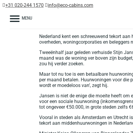
+31 020-244 1570
info@eco-cabins.com
MENU
Nederland kent een schreeuwend tekort aan 
overheden, woningcorporaties en beleggers n
Tweeënhalf jaar geleden verhuisde Stijn Jans
maand was de woning ver boven zijn budget, 
zou hij verder zoeken.
Maar tot nu toe is een betaalbare huurwoni
per maand betalen. Huurwoningen voor die prij
wordt er moedeloos van’, zegt hij.
Jansen is niet de enige die moeite heeft om 
voor een sociale huurwoning (inkomensgrens
tot ongeveer €50.000, in grote steden zelfs €
Vooral in steden als Amsterdam en Utrecht is
tekort aan middenhuurwoningen in Nederland