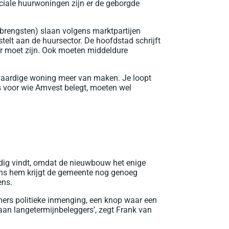
ciale huurwoningen zijn er de geborgde
rengsten) slaan volgens marktpartijen
elt aan de huursector. De hoofdstad schrijft
r moet zijn. Ook moeten middeldure
ogwaardige woning meer van maken. Je loopt
rs voor wie Amvest belegt, moeten wel
dig vindt, omdat de nieuwbouw het enige
ens hem krijgt de gemeente nog genoeg
ens.
mers politieke inmenging, een knop waar een
aan langetermijnbeleggers’, zegt Frank van