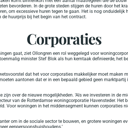
 Zaken komt binnenkort met een aantal maatregelen die de bou
n bevorderen. In de grote steden stijgen de huren door het kr
en, om excessieve huren tegen te gaan. Het is nog onduidelijk
e huurprijs bij het begin van het contract.
Corporaties
ngen gaat, ziet Ollongren een rol weggelegd voor woningcorpor
toenmalig minister Stef Blok als hun kerntaak definieerde, het 
etsvoorstel dat het voor corporaties makkelijker moet maken 
moeten aantonen dat er in een bepaald gebied geen marktparti
 te zijn over de nieuwe mogelijkheden. ‘Als we investeren in de
irecteur van de Rotterdamse woningcorporatie Havensteder. Het
eld. Voor woningen in het middensegment kunnen corporaties niet
anter om in de sociale sector te bouwen, en grotere woningen ev
ds meer eenpersoonshuishoudens.’