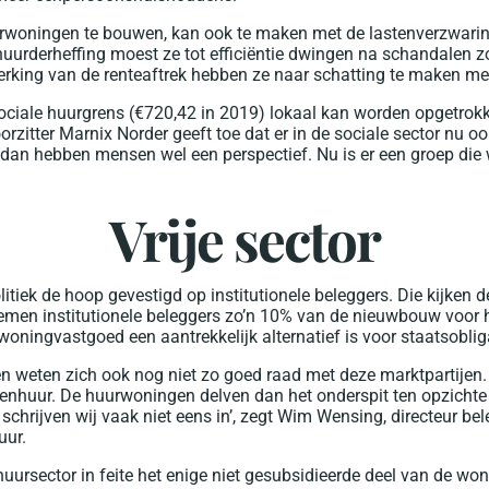
rwoningen te bouwen, kan ook te maken met de lastenverzwaring
uurderheffing moest ze tot efficiëntie dwingen na schandalen z
rking van de renteaftrek hebben ze naar schatting te maken met
ociale huurgrens (€720,42 in 2019) lokaal kan worden opgetrok
zitter Marnix Norder geeft toe dat er in de sociale sector nu ook
an hebben mensen wel een perspectief. Nu is er een groep die w
Vrije sector
itiek de hoop gevestigd op institutionele beleggers. Die kijken 
men institutionele beleggers zo’n 10% van de nieuwbouw voor h
oningvastgoed een aantrekkelijk alternatief is voor staatsobligati
 weten zich ook nog niet zo goed raad met deze marktpartijen.
nhuur. De huurwoningen delven dan het onderspit ten opzich
rs schrijven wij vaak niet eens in’, zegt Wim Wensing, directeur be
uur.
 huursector in feite het enige niet gesubsidieerde deel van de