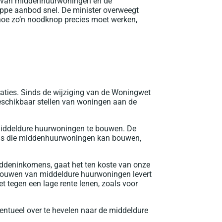
w van middenhuurwoningen en de
appe aanbod snel. De minister overweegt
 hoe zo’n noodknop precies moet werken,
aties. Sinds de wijziging van de Woningwet
beschikbaar stellen van woningen aan de
middeldure huurwoningen te bouwen. De
j is die middenhuurwoningen kan bouwen,
 middeninkomens, gaat het ten koste van onze
 bouwen van middeldure huurwoningen levert
 tegen een lage rente lenen, zoals voor
entueel over te hevelen naar de middeldure