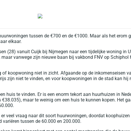
huurwoningen tussen de €700 en de €1000. Maar als het erom 
aar elkaar.
en (28) vanuit Cuijk bij Nijmegen naar een tijdelijke woning in 
maar vanwege zijn nieuwe baan bij vakbond FNV op Schiphol had
ng of koopwoning niet in zicht. Afgaande op de inkomenseisen
s zijn niet te vinden, en voor koopwoningen in de stad kan hij ni
een huis te vinden. Er is een enorm tekort aan huurhuizen in Ned
 €38.035), maar te weinig om een huis te kunnen kopen. Het ga
60.000.
 er veel vraag naar dit soort huurwoningen, doordat koophuizen 
 variëren tussen de 60.000 en 200.000.