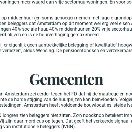
pwoningen meer waard dan vrije sectorhuurwoningen. En voor so
en op middenhuur (en soms genoegen nemen met lagere grondopb
n beleggers dat Amsterdam op dit moment wel erg veel eisen st
ngen 40% sociale huur, 40% middenhuur en 20% vrije sectorhuu
ent blijven en is de huurverhoging gemaximeerd.
j er eigenlijk geen aantrekkelijke belegging of kwalitatief ho
p te verliezen’, aldus Wensing. De pensioenfondsen en verzekeraa
Gemeenten
n Amsterdam zei eerder tegen het FD dat hij de maatregelen no
te de harde stijging van de huurprijzen kan beïnvloeden. Volg
estedingen. Amsterdam heeft voldoende bouwlocaties, stelde Iv
llongren zien beleggers niet zitten. Zo’n noodknop betekent im
ij zijn daar mordicus op tegen. Dat geeft het verkeerde signaal 
 van institutionele beleggers (IVBN).