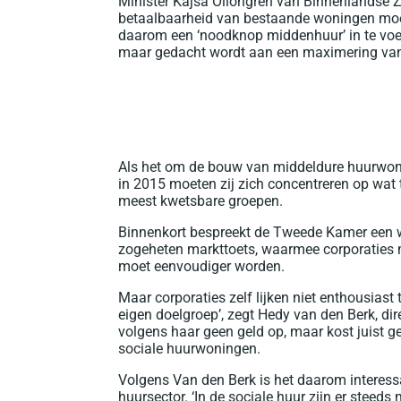
Minister Kajsa Ollongren van Binnenlandse
betaalbaarheid van bestaande woningen moete
daarom een ‘noodknop middenhuur’ in te voer
maar gedacht wordt aan een maximering van d
Als het om de bouw van middeldure huurwoni
in 2015 moeten zij zich concentreren op wat 
meest kwetsbare groepen.
Binnenkort bespreekt de Tweede Kamer een w
zogeheten markttoets, waarmee corporaties 
moet eenvoudiger worden.
Maar corporaties zelf lijken niet enthousiast
eigen doelgroep’, zegt Hedy van den Berk, d
volgens haar geen geld op, maar kost juist g
sociale huurwoningen.
Volgens Van den Berk is het daarom interess
huursector. ‘In de sociale huur zijn er stee