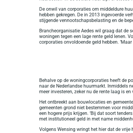
De onwil van corporaties om middeldure huu
hebben gekregen. De in 2013 ingevoerde verh
stijgende vennootschapsbelasting en de bepe
Brancheorganisatie Aedes wil graag dat de s
woningen tegen een lage rente geld lenen. Voor
corporaties onvoldoende geld hebben. ‘Maar d
Behalve op de woningcorporaties heeft de pol
naar de Nederlandse huurmarkt. Inmiddels ne
meer investeren, zeker nu de rente laag is en w
Het ontbreekt aan bouwlocaties en gemeenten
gemeenten grond niet bestemmen voor midde
een hogere prijs krijgen. ‘Bij dat soort tende
met institutioneel geld in met name middenh
Volgens Wensing wringt het hier dat de vrije